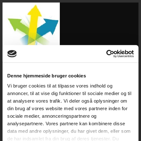
Freelance bogholder på Fyn
Menu
Professionel bogholder på Fyn
Denne hjemmeside bruger cookies
Kontakt
Vi bruger cookies til at tilpasse vores indhold og
GDPR
annoncer, til at vise dig funktioner til sociale medier og til
BDM bogføring persondatapolitik
at analysere vores trafik. Vi deler også oplysninger om
BDM bogføring sikkerhedsbrud
din brug af vores website med vores partnere inden for
sociale medier, annonceringspartnere og
analysepartnere. Vores partnere kan kombinere disse
data med andre oplysninger, du har givet dem, eller som
de har indsamlet fra din brug af deres tjenester. Du